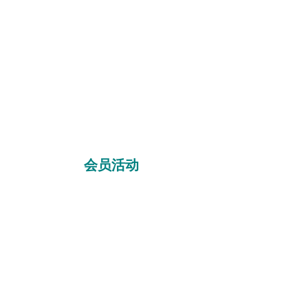
会员活动
在醉花林俱乐部
拜，出席本次
新加坡大使
2025年10月4日，会员们在林蔼能会
科学局医疗
公寓的Function Room举行“2025年
灵教授、新
秋联合”。