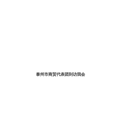
访我会
商会代表与卫生科学局对话会
6)
行业动态
行业动态 (2016)
泰州市商贸代表团到访我会