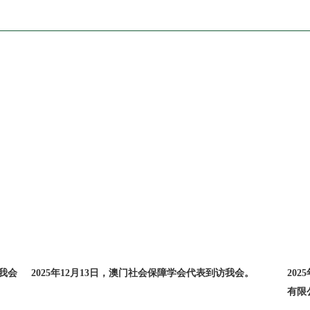
2025年6月13日 中国医药集团、重庆市
会
太极国际健康产业有限公司代表到访
我会”。
对外交流
对外交流 (2025)
我会
2025年12月13日，澳门社会保障学会代表到访我会。
20
有限