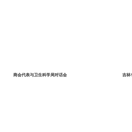
吉林省贸促会经贸代表团到访我会
行业动态
行业动态 (2016)
商会代表与卫生科学局对话会
吉林