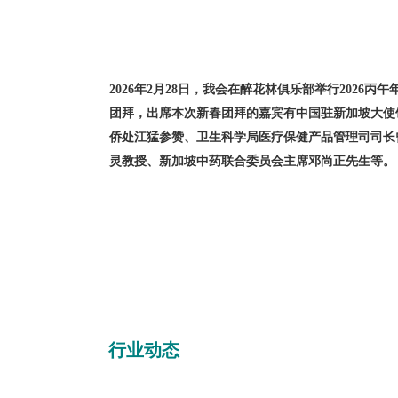
邓尚正先生
会员活动
会员活动 (2025)
6)
2026年2月28日，我会在醉花林俱乐部举行2026丙午
团拜，出席本次新春团拜的嘉宾有中国驻新加坡大使
侨处江猛参赞、卫生科学局医疗保健产品管理司司长
灵教授、新加坡中药联合委员会主席邓尚正先生等。
行业动态