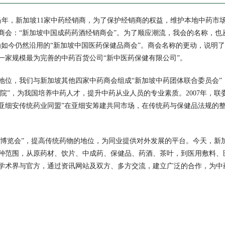
日。当年，新加坡11家中药经销商，为了保护经销商的权益，维护本地中药
会：“新加坡中国成药药酒经销商会”。为了顺应潮流，我会的名称，也从“
名为如今仍然沿用的“新加坡中国医药保健品商会”。商会名称的更动，说
一家规模最为完善的中药百货公司“新中医药保健有限公司”。
地位，我们与新加坡其他四家中药商会组成“新加坡中药团体联合委员会”（简
药学院”，为我国培养中药人才，提升中药从业人员的专业素质。2007年，
。“亚细安传统药业同盟”在亚细安筹建共同市场，在传统药与保健品法规
“传统药博览会”，提高传统药物的地位，为同业提供对外发展的平台。今天
种范围，从原药材、饮片、中成药、保健品、药酒、茶叶，到医用敷料、
学术界与官方，通过资讯网站及双方、多方交流，建立广泛的合作，为中