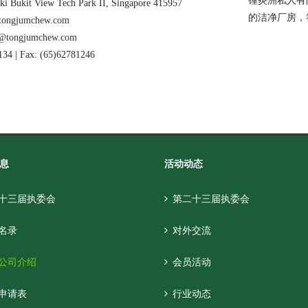
锺炎洲私人有
ki Bukit View Tech Park II, Singapore 415957
的洁净厂房，符合
tongjumchew.com
n@tongjumchew.com
134 | Fax: (65)62781246
息
活动动态
十三届执委会
第二十三届执委会
名录
对外交流
公司介绍
会员活动
申请表
行业动态