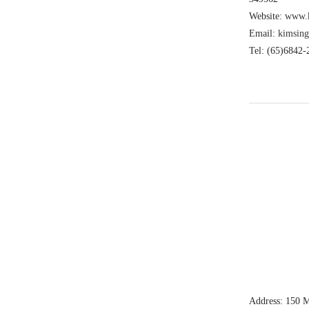
Website:
www.k
Email:
kimsin
Tel: (65)6842-
Address: 150 M